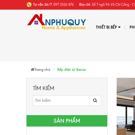
Tư vấn 24/7:
097 2526 876
Địa chỉ:
Số 7 ngõ 96 Võ Chí Công - C
THIẾT BỊ BẾP
PH
Trang chủ
Bếp điện từ Benza
TÌM KIẾM
SẢN PHẨM