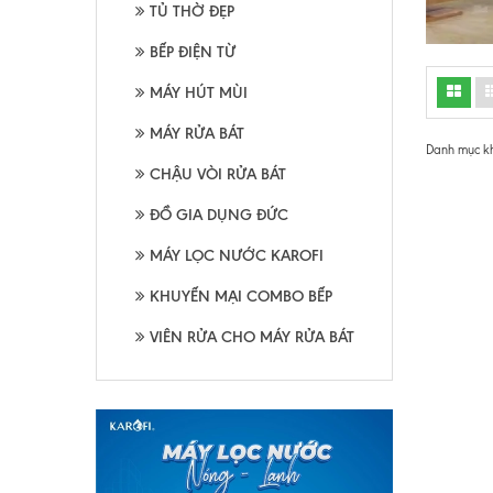
TỦ THỜ ĐẸP
BẾP ĐIỆN TỪ
MÁY HÚT MÙI
MÁY RỬA BÁT
Danh mục k
CHẬU VÒI RỬA BÁT
ĐỒ GIA DỤNG ĐỨC
MÁY LỌC NƯỚC KAROFI
KHUYẾN MẠI COMBO BẾP
VIÊN RỬA CHO MÁY RỬA BÁT