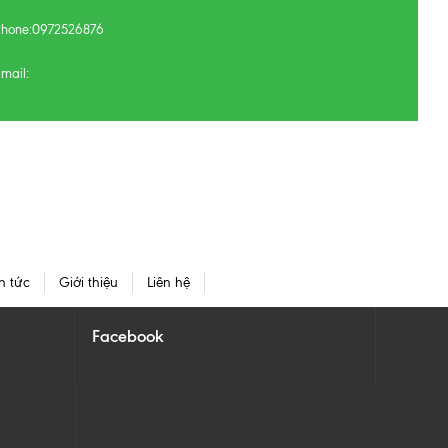
Phone:
0972526876
mail:
n tức
Giới thiệu
Liên hệ
Facebook