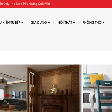
ầu Giấy - Hà Nội ( Đầu Hoàng Quốc Việt )
Ụ KIỆN TỦ BẾP
GIA DỤNG
NỘI THẤT
PHÒNG THỜ