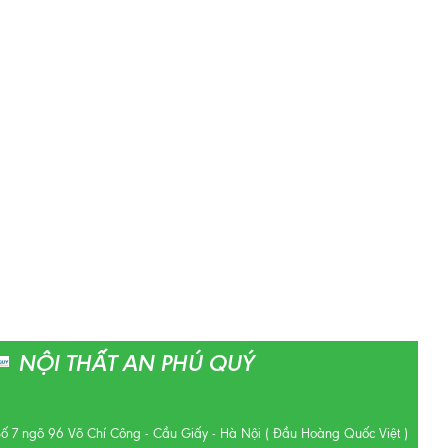
NỘI THẤT AN PHÚ QUÝ
Số 7 ngõ 96 Võ Chí Công - Cầu Giấy - Hà Nội ( Đầu Hoàng Quốc Việt )