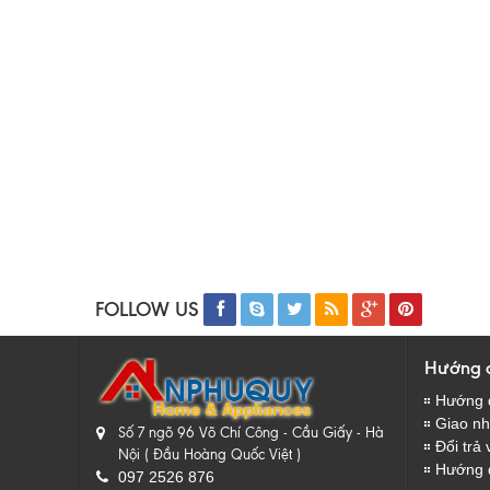
FOLLOW US
Hướng 
Hướng 
Giao nhâ
Số 7 ngõ 96 Võ Chí Công - Cầu Giấy - Hà
Đổi trả 
Nội ( Đầu Hoàng Quốc Việt )
Hướng 
097 2526 876