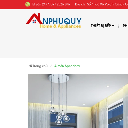
Tư vấn 24/7:
097 2526 876
Địa chỉ:
Số 7 ngõ 96 Võ Chí Công - C
THIẾT BỊ BẾP
PH
Trang chủ
A.Mến Spendora