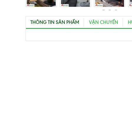
THÔNG TIN SẢN PHẨM
VẬN CHUYỂN
H