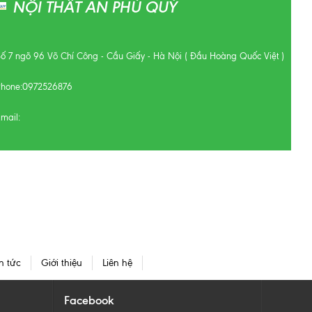
NỘI THẤT AN PHÚ QUÝ
Số 7 ngõ 96 Võ Chí Công - Cầu Giấy - Hà Nội ( Đầu Hoàng Quốc Việt )
Phone:
0972526876
mail:
n tức
Giới thiệu
Liên hệ
Facebook