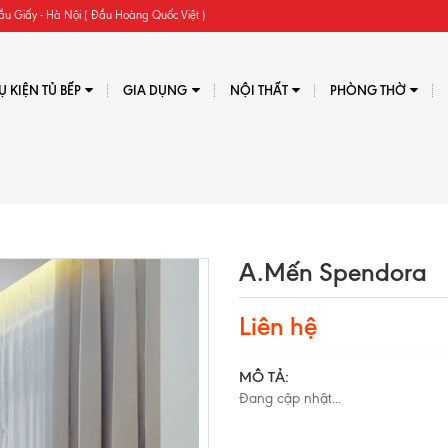
ầu Giấy - Hà Nội ( Đầu Hoàng Quốc Việt )
Ụ KIỆN TỦ BẾP
GIA DỤNG
NỘI THẤT
PHÒNG THỜ
A.Mến Spendora
Liên hệ
MÔ TẢ:
Đang cập nhật...