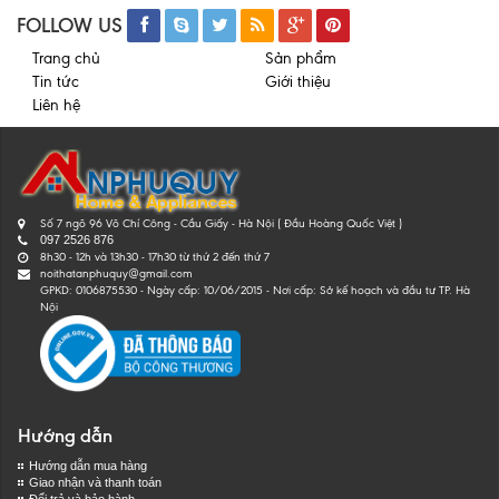
FOLLOW US
Trang chủ
Sản phẩm
Tin tức
Giới thiệu
Liên hệ
Số 7 ngõ 96 Võ Chí Công - Cầu Giấy - Hà Nội ( Đầu Hoàng Quốc Việt )
097 2526 876
8h30 - 12h và 13h30 - 17h30 từ thứ 2 đến thứ 7
noithatanphuquy@gmail.com
GPKD: 0106875530 - Ngày cấp: 10/06/2015 - Nơi cấp: Sở kế hoạch và đầu tư TP. Hà
Nội
Hướng dẫn
Hướng dẫn mua hàng
Giao nhận và thanh toán
Đổi trả và bảo hành