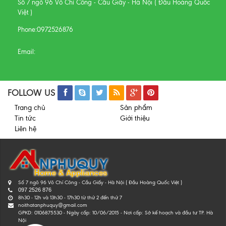
Số 7 ngõ 96 Võ Chí Công - Cầu Giấy - Hà Nội ( Đầu Hoàng Quốc
Việt )
Phone:
0972526876
Email:
FOLLOW US
Trang chủ
Sản phẩm
Tin tức
Giới thiệu
Liên hệ
Số 7 ngõ 96 Võ Chí Công - Cầu Giấy - Hà Nội ( Đầu Hoàng Quốc Việt )
097 2526 876
8h30 - 12h và 13h30 - 17h30 từ thứ 2 đến thứ 7
noithatanphuquy@gmail.com
GPKD: 0106875530 - Ngày cấp: 10/06/2015 - Nơi cấp: Sở kế hoạch và đầu tư TP. Hà
Nội