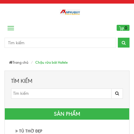
0
Menu
Trang chủ
Chậu rửa bát Hafele
TÌM KIẾM
SẢN PHẨM
TỦ THỜ ĐẸP